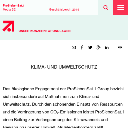
Suchen
Toggle
Suche
ProSiebenSat.1
Suche
Toggl
Media SE
Geschäftsbericht
2015
Haup
UNSER KONZERN: GRUNDLAGEN
Seitenfunktionen
KLIMA- UND UMWELTSCHUTZ
Das ökologische Engagement der ProSiebenSat.1 Group bezieht
sich insbesondere auf Maßnahmen zum Klima- und
Umweltschutz. Durch den schonenden Einsatz von Ressourcen
und die Verringerung von CO
-Emissionen leistet ProSiebenSat.1
2
einen Beitrag zur Verlangsamung des Klimawandels und
Bewahrung unserer Umwelt. Als Medienkonzern zählt